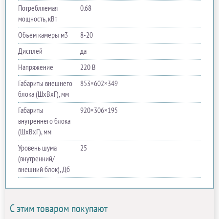
Потребляемая
0.68
мощность, кВт
Объем камеры м​3
8-20
Дисплей
да
Напряжение
220 В
Габариты внешнего
853×602×349
блока (ШхВхГ), мм
Габариты
920×306×195
внутреннего блока
(ШхВхГ), мм
Уровень шума
25
(внутренний/
внешний блок), Дб
С этим товаром покупают