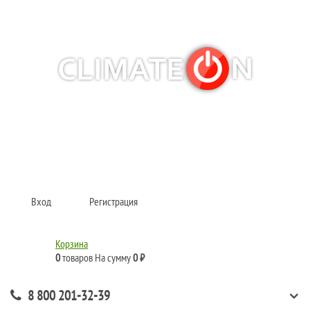
Кондиционеры и сплит-системы, газовые котлы, тепловые завесы, водяные
тепловентиляторы для квартиры, дома, офиса с доставкой в Рязань и по
всей России.
Climate for life
Вход
Регистрация
Корзина
0
товаров
На сумму
0 ₽
8 800 201-32-39