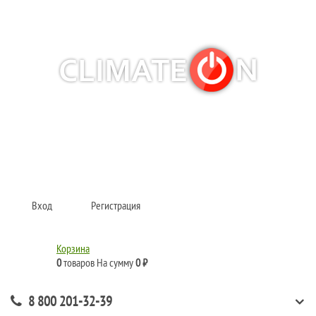
Кондиционеры и сплит-системы, газовые котлы, тепловые завесы, водяные
тепловентиляторы для квартиры, дома, офиса с доставкой в Рязань и по
всей России.
Climate for life
Вход
Регистрация
Корзина
0
товаров
На сумму
0 ₽
8 800 201-32-39