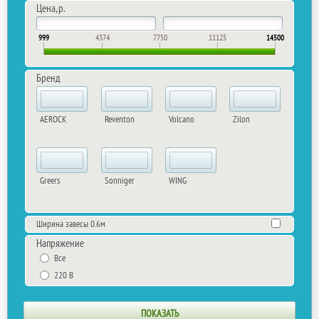
Цена, р.
999
4374
7750
11125
14500
Бренд
AEROCK
Reventon
Volcano
Zilon
Greers
Sonniger
WING
Ширина завесы 0.6м
Напряжение
Все
220 В