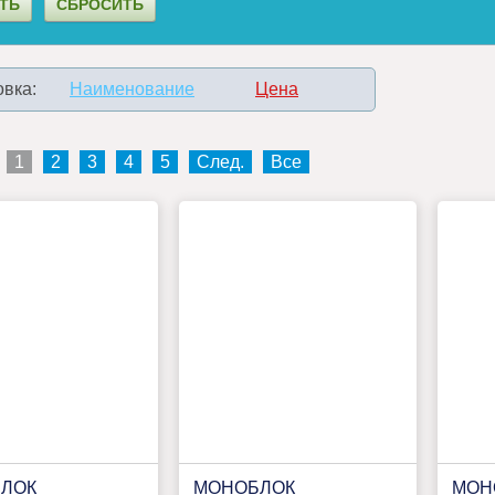
вка:
Наименование
Цена
1
2
3
4
5
След.
Все
ЛОК
МОНОБЛОК
МОН