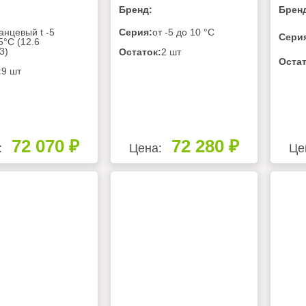
Бренд:
Брен
анцевый t -5
Серия:
от -5 до 10 °C
Сери
5°C (12.6
3)
Остаток:
2 шт
Остат
:
9 шт
72 070 ₽
72 280 ₽
:
Цена:
Це