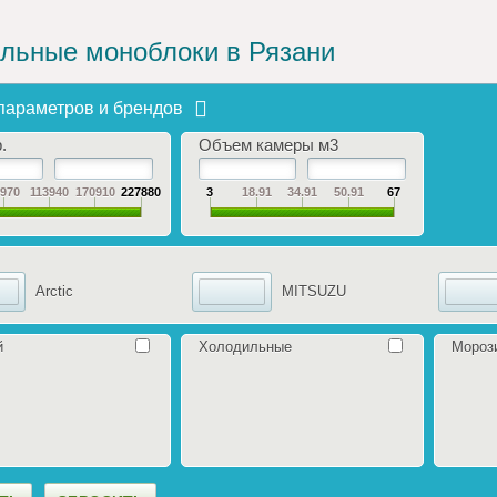
льные моноблоки в Рязани
параметров и брендов
.
Объем камеры м​3
6970
113940
170910
227880
3
18.91
34.91
50.91
67
Arctic
MITSUZU
й
Холодильные
Мороз