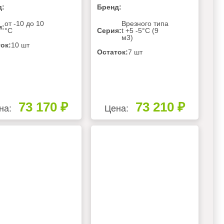
д:
Бренд:
от -10 до 10
Врезного типа
я:
°C
Серия:
t +5 -5°C (9
м3)
ок:
10 шт
Остаток:
7 шт
73 170 ₽
73 210 ₽
на:
Цена: