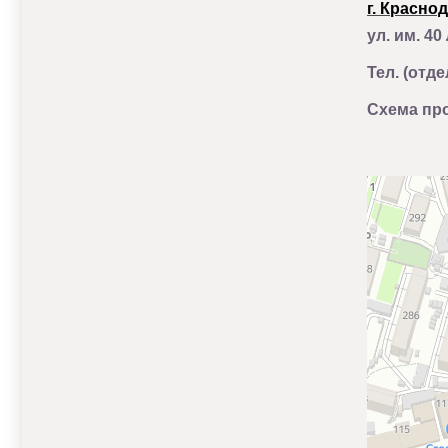
г. Красно
ул. им. 40
Тел. (отд
С
хема про