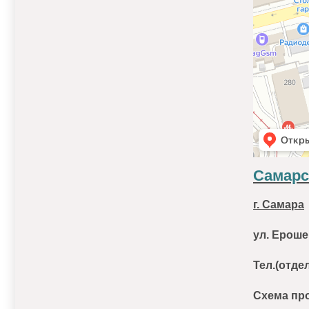
Самарс
г. Самара
ул.
Ерошев
Тел.(отде
Схема про