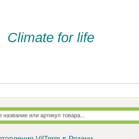
Climate for life
Доставка и оплата
Услуги м
отопления VilTerm в Рязани