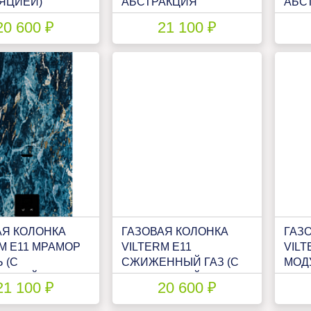
ЯЦИЕЙ)
АБСТРАКЦИЯ
АБС
СВЕТЛАЯ (С
(С 
20 600 ₽
21 100 ₽
МОДУЛЯЦИЕЙ)
АЯ КОЛОНКА
ГАЗОВАЯ КОЛОНКА
ГАЗ
M E11 МРАМОР
VILTERM E11
VILT
 (С
СЖИЖЕННЫЙ ГАЗ (С
МОД
ЯЦИЕЙ)
МОДУЛЯЦИЕЙ)
21 100 ₽
20 600 ₽