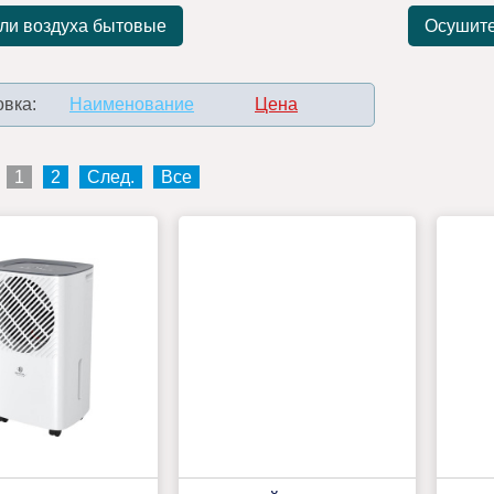
ли воздуха бытовые
Осушите
вка:
Наименование
Цена
1
2
След.
Все