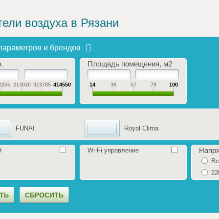
ели воздуха в Рязани
параметров и брендов
.
Площадь помещения, м2
2255
213020
313785
414550
14
36
57
79
100
FUNAI
Royal Clima
Напр
й
Wi-Fi управление
Вс
22