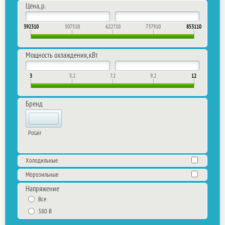
Цена, р.
392310
507510
622710
737910
853110
Мощность охлаждения, кВт
3
5.2
7.2
9.2
12
Бренд
Polair
Холодильные
Морозильные
Напряжение
Все
380 В