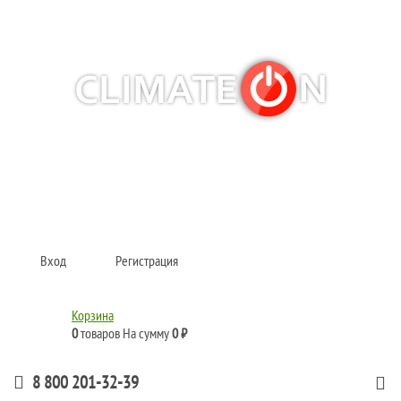
Кондиционеры и сплит-системы, газовые котлы, тепловые завесы, водяные
тепловентиляторы для квартиры, дома, офиса с доставкой в Рязань и по
всей России.
Climate for life
Вход
Регистрация
Корзина
0
товаров
На сумму
0 ₽
8 800 201-32-39