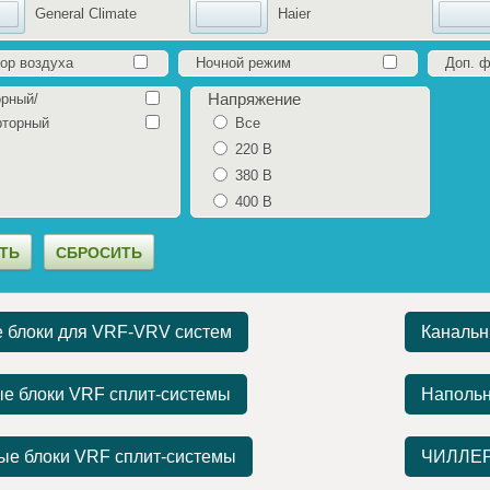
General Climate
Haier
ор воздуха
Ночной режим
Доп. 
Напряжение
рный/
рторный
Все
220 В
380 В
400 В
 блоки для VRF-VRV систем
Канальн
ые блоки VRF сплит-системы
Напольн
ые блоки VRF сплит-системы
ЧИЛЛЕ