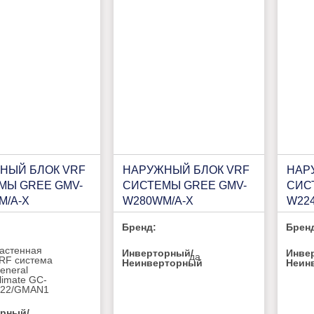
НЫЙ БЛОК VRF
НАРУЖНЫЙ БЛОК VRF
НАР
МЫ GREE GMV-
СИСТЕМЫ GREE GMV-
СИС
M/A-X
W280WM/A-X
W22
Бренд:
Брен
астенная
Инверторный/
Инве
да
RF система
Неинверторный
Неин
eneral
limate GC-
22/GMAN1
рный/