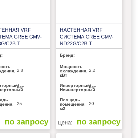
ТЕННАЯ VRF
НАСТЕННАЯ VRF
ТЕМА GREE GMV-
СИСТЕМА GREE GMV-
G/C2B-T
ND22G/C2B-T
д:
Бренд:
ость
Мощность
2,8
2,2
ждения,
охлаждения,
кВт
рторный/
Инверторный/
нет
нет
верторный
Неинверторный
адь
Площадь
25
20
щения,
помещения,
м2
по запросу
по запросу
:
Цена: