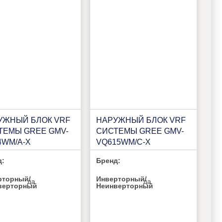
УЖНЫЙ БЛОК VRF
НАРУЖНЫЙ БЛОК VRF
ТЕМЫ GREE GMV-
СИСТЕМЫ GREE GMV-
4WM/A-X
VQ615WM/C-X
д:
Бренд:
рторный/
Инверторный/
да
да
верторный
Неинверторный