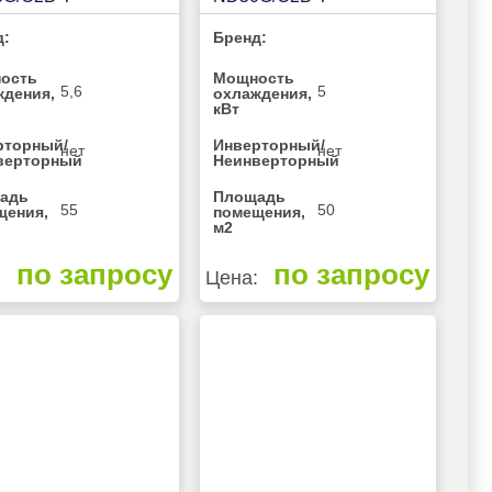
д:
Бренд:
ость
Мощность
5,6
5
ждения,
охлаждения,
кВт
рторный/
Инверторный/
нет
нет
верторный
Неинверторный
адь
Площадь
55
50
щения,
помещения,
м2
по запросу
по запросу
:
Цена: