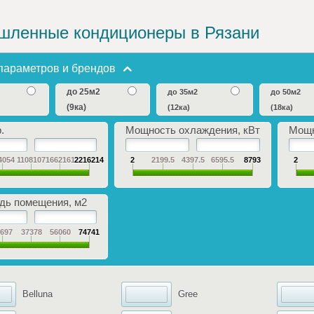
ленные кондиционеры в Рязани
параметров и брендов
до 25м2
до 35м2
до 50м2
(9ка)
(12ка)
(18ка)
.
Мощность охлаждения, кВт
Мощн
4054
1108107
1662161
2216214
2
2199.5
4397.5
6595.5
8793
2
ь помещения, м2
8697
37378
56060
74741
Belluna
Gree