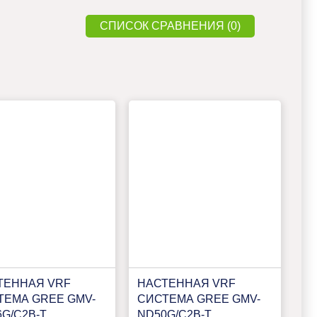
СПИСОК СРАВНЕНИЯ (0)
ТЕННАЯ VRF
НАСТЕННАЯ VRF
ТЕМА GREE GMV-
СИСТЕМА GREE GMV-
G/C2B-T
ND50G/C2B-T