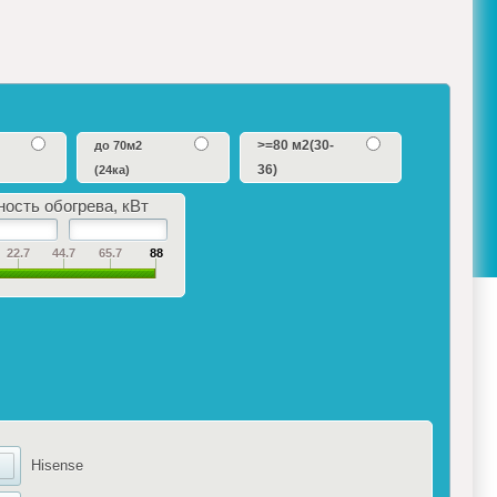
>=80 м2(30-
до 70м2
36)
(24ка)
ость обогрева, кВт
22.7
44.7
65.7
88
Hisense