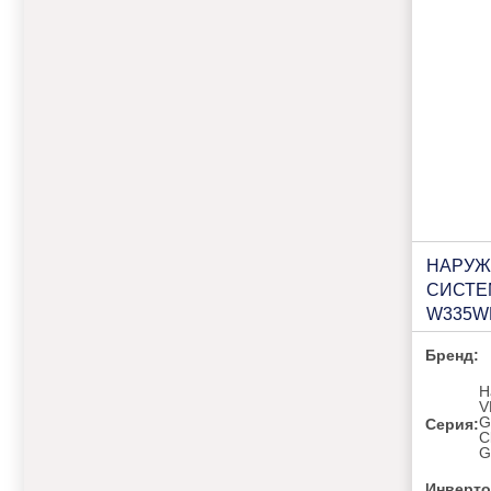
НАРУЖ
СИСТЕ
W335W
Бренд:
Н
V
G
Серия:
C
G
Инверто