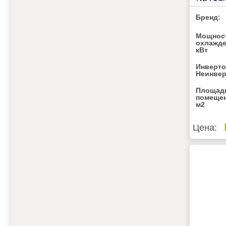
Бренд:
Мощнос
охлажде
кВт
Инверто
Неинве
Площад
помещен
м2
Цена: