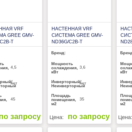
ННАЯ VRF
НАСТЕННАЯ VRF
НАС
МА GREE GMV-
СИСТЕМА GREE GMV-
СИС
C2B-T
ND36G/C2B-T
ND28
Бренд:
Брен
ть
Мощность
Мощн
4,5
3,6
ния,
охлаждения,
охла
кВт
кВт
рный/
Инверторный/
Инве
нет
нет
рторный
Неинверторный
Неин
ь
Площадь
Площ
45
35
ия,
помещения,
поме
м2
м2
по запросу
по запросу
Цена:
Цена