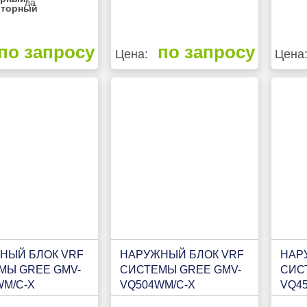
да
рторный
по запросу
по запросу
Цена:
Цена
НЫЙ БЛОК VRF
НАРУЖНЫЙ БЛОК VRF
НАР
МЫ GREE GMV-
СИСТЕМЫ GREE GMV-
СИС
WM/C-X
VQ504WM/C-X
VQ4