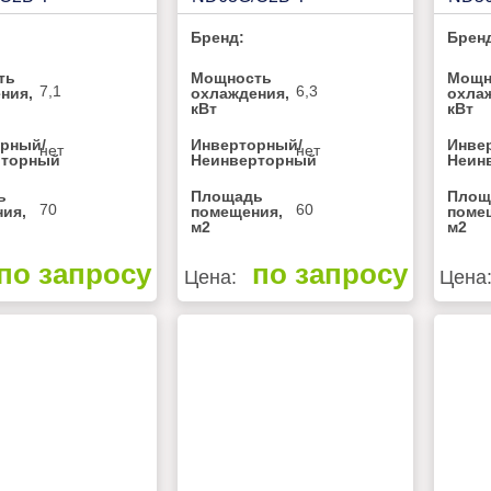
Бренд:
Брен
ть
Мощность
Мощн
7,1
6,3
ния,
охлаждения,
охла
кВт
кВт
рный/
Инверторный/
Инве
нет
нет
рторный
Неинверторный
Неин
ь
Площадь
Площ
70
60
ия,
помещения,
поме
м2
м2
по запросу
по запросу
Цена:
Цена