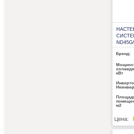
НАСТЕ
СИСТЕ
ND45G/
Бренд:
Мощнос
охлажде
кВт
Инверто
Неинве
Площад
помещен
м2
Цена: