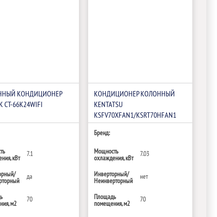
ННЫЙ КОНДИЦИОНЕР
КОНДИЦИОНЕР КОЛОННЫЙ
K CT-66K24WIFI
KENTATSU
KSFV70XFAN1/KSRT70HFAN1
Бренд:
ть
Мощность
7.1
7.03
ния, кВт
охлаждения, кВт
орный/
Инверторный/
да
нет
рторный
Неинверторный
ь
Площадь
70
70
ия, м2
помещения, м2