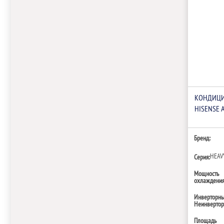
КОНДИЦИ
HISENSE 
Бренд:
HEAV
Серия:
Мощность
охлаждения,
Инверторн
Неинверто
Площадь