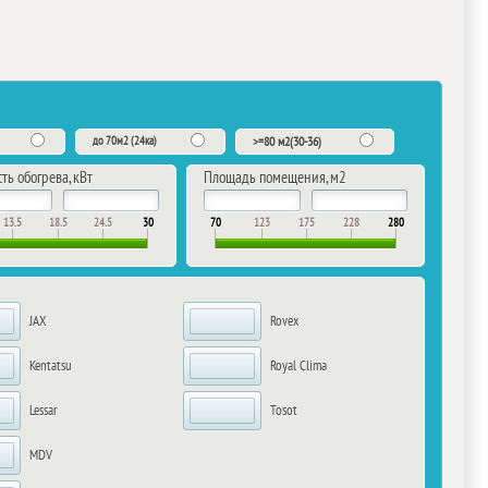
до 70м2 (24ка)
>=80 м2(30-36)
ь обогрева, кВт
Площадь помещения, м2
13.5
18.5
24.5
30
70
123
175
228
280
JAX
Rovex
Kentatsu
Royal Clima
Lessar
Tosot
MDV