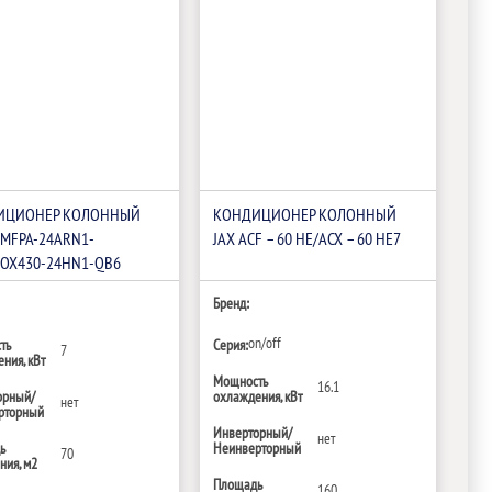
ИЦИОНЕР КОЛОННЫЙ
КОНДИЦИОНЕР КОЛОННЫЙ
 MFPA-24ARN1-
JAX ACF – 60 HE/ACX – 60 HE7
OX430-24HN1-QB6
Бренд:
on/off
ть
Серия:
7
ния, кВт
Мощность
16.1
орный/
охлаждения, кВт
нет
рторный
Инверторный/
нет
ь
Неинверторный
70
ия, м2
Площадь
160