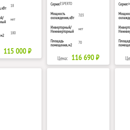
ESPERTO
o
Серия:
Серия:
18
 кВт
Мощность
Мощнос
7.03
ый/
охлаждения, кВт
охлажде
нет
рный
Инверторный/
Инверт
нет
Неинверторный
Неинве
180
 м2
Площадь
Площад
70
помещения, м2
помещен
115 000 ₽
116 690 ₽
Цена:
Це