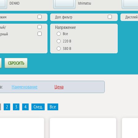
DENKO
Ishimatsu
ежим
Доп. фильтр
Дисплей
Напряжение
ный/
Все
орный
220 В
380 В
а:
Наименование
Цена
2
3
4
След.
Все