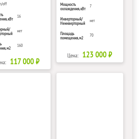
n/off
Мощность
7
охлаждения, кВт
ть
16
ния, кВт
Инверторный/
нет
Неинверторный
орный/
нет
рторный
Площадь
70
помещения, м2
ь
160
ия, м2
123 000 ₽
Цена:
117 000 ₽
на: