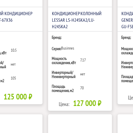
Й КОНДИЦИОНЕР
КОНДИЦИОНЕР КОЛОННЫЙ
КОНД
T-67X36
LESSAR LS-H24SKA2/LU-
GENER
H24SKA2
GU-FS
Бренд:
Бренд:
Businnes
Серия:
Мощнос
10.5
 кВт
охлажде
Мощность
7.17
ый/
охлаждения, кВт
Инверт
нет
рный
Неинве
Инверторный/
нет
Неинверторный
Площад
105
 м2
помещен
Площадь
70
помещения, м2
125 000 ₽
Це
127 000 ₽
Цена: