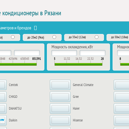
 кондиционеры в Рязани
раметров и брендов
а)
до 25м2 (9ка)
до 35м2 (12ка)
до 50м2 (18ка)
Мощность охлаждения, кВт
Мощност
2848
425696
638543
851391
5
11.32
16.32
22.32
28
8
Centek
General Climate
CHIGO
Gree
DAHATSU
Haier
Daikin
Hisense