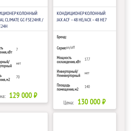
ИЦИОНЕР КОЛОННЫЙ
КОНДИЦИОНЕР КОЛОННЫЙ
AL CLIMATE GC-FSE24HR /
JAX ACF – 48 HE/ACX – 48 HE7
E24H
Бренд:
on/off
ть
Серия:
7
ния, кВт
Мощность
17.7
орный/
охлаждения, кВт
нет
рторный
Инверторный/
нет
ь
Неинверторный
70
ия, м2
Площадь
140
помещения, м2
129 000 ₽
на:
130 000 ₽
Цена: