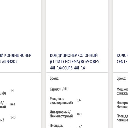
Й КОНДИЦИОНЕР
КОНДИЦИОНЕР КОЛОННЫЙ
КОЛО
U AKN48K2
(СПЛИТ-СИСТЕМА) ROVEX RFS-
CENTE
48HR4/CCUFS-48HR4
Бренд:
Бренд:
on/off
Серия:
Мощнос
14
 кВт
охлажде
Мощность
14
ый/
охлаждения, кВт
Инверт
нет
рный
Неинве
Инверторный/
нет
Неинверторный
Площад
140
 м2
помещен
Площадь
140