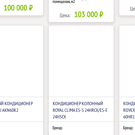
помещения, м2
100 000 ₽
Це
103 000 ₽
Цена:
Й КОНДИЦИОНЕР
КОНДИЦИОНЕР КОЛОННЫЙ
КОНД
U AKN60K2
ROYAL CLIMA ES-S 24HRCX/ES-E
ROVEX
24HSCX
60HR1
Бренд:
Бренд: