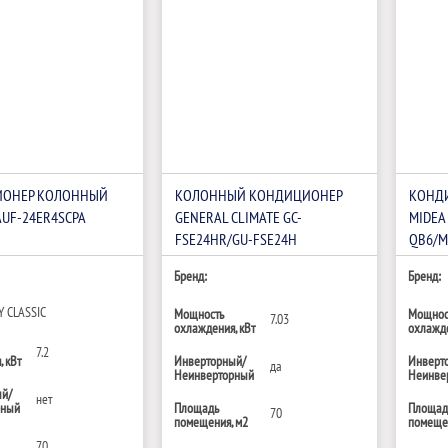
ОНЕР КОЛОННЫЙ
КОЛОННЫЙ КОНДИЦИОНЕР
КОНД
AUF-24ER4SCPA
GENERAL CLIMATE GC-
MIDEA
FSE24HR/GU-FSE24H
QB6/M
Бренд:
Бренд:
Y CLASSIC
Мощность
Мощнос
7.03
охлаждения, кВт
охлажде
7.2
 кВт
Инверторный/
Инверт
да
Неинверторный
Неинве
ый/
нет
рный
Площадь
Площад
70
помещения, м2
помещен
70