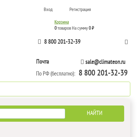
Вход
Регистрация
Корзина
0
товаров
На сумму
0 ₽
8 800 201-32-39
Почта
sale@climateon.ru
8 800 201-32-39
По РФ (бесплатно):
тажа
Акции
Контакты