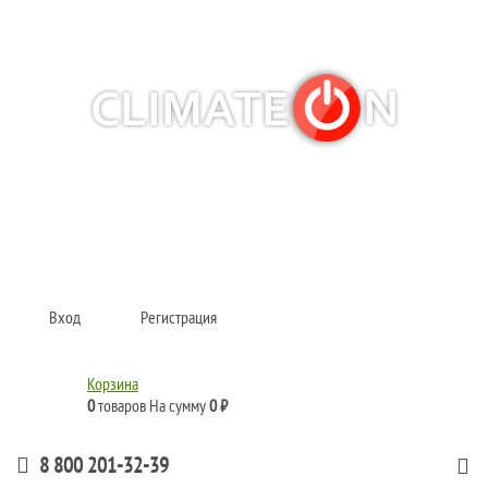
Кондиционеры и сплит-системы, газовые котлы, тепловые завесы, водяные
тепловентиляторы для квартиры, дома, офиса с доставкой в Рязань и по
всей России.
Climate for life
Вход
Регистрация
Корзина
0
товаров
На сумму
0 ₽
8 800 201-32-39