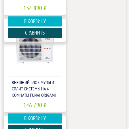
FREE MATCH RAM-I-
134 890 ₽
4KG80HP.01/U
В КОРЗИНУ
СРАВНИТЬ
ВНЕШНИЙ БЛОК МУЛЬТИ
СПЛИТ-СИСТЕМЫ НА 4
КОМНАТЫ FUNAI ORIGAMI
KODO FREE MATCH RAM-I-
146 790 ₽
4OK105HP.01/U
В КОРЗИНУ