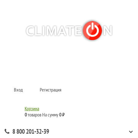
Кондиционеры и сплит-системы, газовые котлы, тепловые завесы, водяные
тепловентиляторы для квартиры, дома, офиса с доставкой в Рязань и по
всей России.
Climate for life
Вход
Регистрация
Корзина
0
товаров
На сумму
0 ₽
8 800 201-32-39