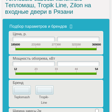
Тепломаш, Tropik Line, Zilon на
входные двери в Рязани
Подбор параметров и брендов
Цена, р.
185600
231450
277300
323150
369000
Мощность обогрева, кВт
12
23
33
44
54
Бренд
Teplomash
Tropik-
Line
Ширина завесы 2м