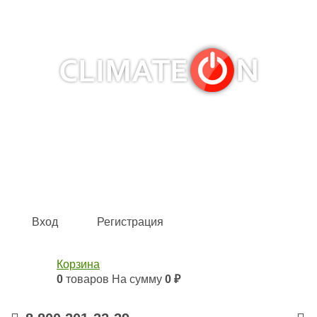
Кондиционеры и сплит-системы, газовые котлы,
тепловые завесы, водяные тепловентиляторы для
квартиры, дома, офиса с доставкой в Рязань и по всей
России.
Climate for life
Вход
Регистрация
Корзина
0
товаров
На сумму
0 ₽