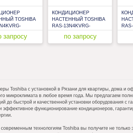
ЦИОНЕР
КОНДИЦИОНЕР
КОН
ННЫЙ TOSHIBA
НАСТЕННЫЙ TOSHIBA
НАС
0N4KVRG-
RAS-13N4KVRG-
RAS
-10N4AVRG-EE
EE/RAS-13N4AVRG-EE
EE/R
о запросу
по запросу
еры Toshiba с установкой в Рязани для квартиры, дома и 
го микроклимата в любое время года. Мы предлагаем полны
ций до быстрой и качественной установки оборудования с 
и эффективное функционирование кондиционеров, гарантир
ргии.
 современным технологиям Toshiba вы получите не только 