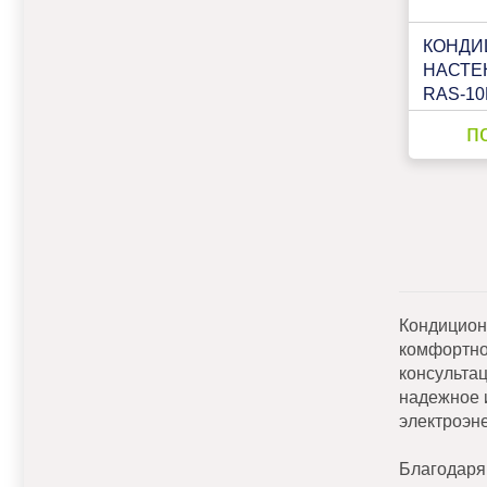
КОНДИ
НАСТЕ
RAS-1
EE/RAS
п
Кондицион
комфортно
консульта
надежное 
электроэне
Благодаря