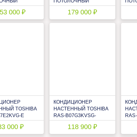
ОЧНЫЙ
ПОТОЛОЧНЫЙ
ПОТ
A RAS-
TOSHIBA RAS-
TOSH
53 000 ₽
179 000 ₽
VG-E/RAS-
B13J2FVG-E/RAS-
B18J
SG-E
13J2AVSG-E
18J2
ЦИОНЕР
КОНДИЦИОНЕР
КОН
ННЫЙ TOSHIBA
НАСТЕННЫЙ TOSHIBA
НАС
07E2KVG-E
RAS-B07G3KVSG-
RAS
E/RAS-07J2AVSG-E1
83 000 ₽
118 900 ₽