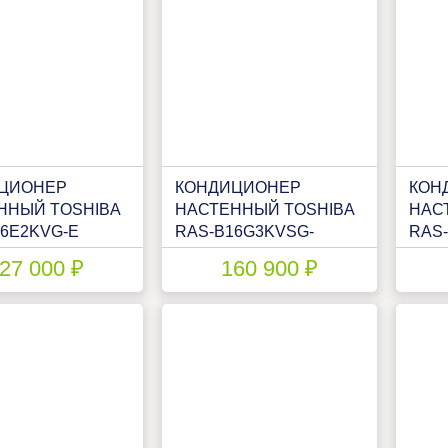
ЦИОНЕР
КОНДИЦИОНЕР
КОН
ННЫЙ TOSHIBA
НАСТЕННЫЙ TOSHIBA
НАС
16E2KVG-E
RAS-B16G3KVSG-
RAS
E/RAS-16J2AVSG-E1
E/RA
27 000 ₽
160 900 ₽