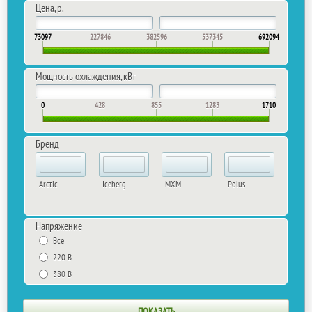
Цена, р.
73097
227846
382596
537345
692094
Мощность охлаждения, кВт
0
428
855
1283
1710
Бренд
Arctic
Iceberg
MXM
Polus
Напряжение
Все
220 В
380 В