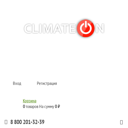
Кондиционеры и сплит-системы, газовые котлы, тепловые завесы, водяные
тепловентиляторы для квартиры, дома, офиса с доставкой в Рязань и по
всей России.
Climate for life
Вход
Регистрация
Корзина
0
товаров
На сумму
0 ₽
8 800 201-32-39