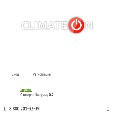
Кондиционеры и сплит-системы, газовые котлы, тепловые завесы, водяные
тепловентиляторы для квартиры, дома, офиса с доставкой в Рязань и по
всей России.
Climate for life
Вход
Регистрация
Корзина
0
товаров
На сумму
0 ₽
8 800 201-32-39