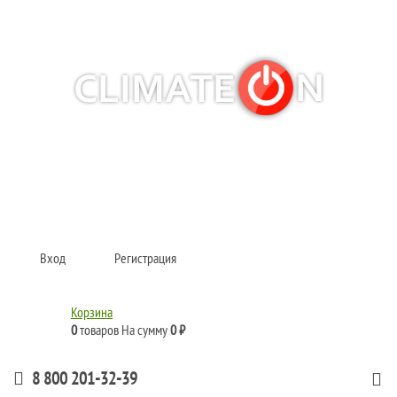
Кондиционеры и сплит-системы, газовые котлы, тепловые завесы, водяные
тепловентиляторы для квартиры, дома, офиса с доставкой в Рязань и по
всей России.
Climate for life
Вход
Регистрация
Корзина
0
товаров
На сумму
0 ₽
8 800 201-32-39