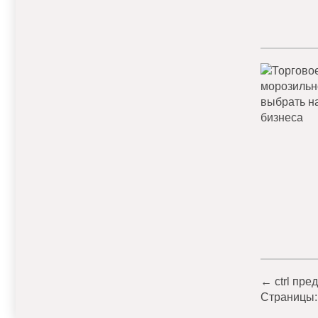
←
ctrl
пре
Страницы: