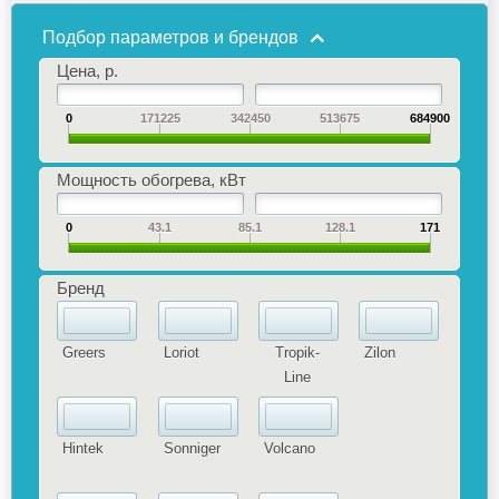
Подбор параметров и брендов
Цена, р.
0
171225
342450
513675
684900
Мощность обогрева, кВт
0
43.1
85.1
128.1
171
Бренд
Greers
Loriot
Tropik-
Zilon
Line
Hintek
Sonniger
Volcano