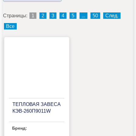
Страницы:
1
2
3
4
5
...
50
След.
Все
ТЕПЛОВАЯ ЗАВЕСА
КЭВ-260П9011W
Бренд: