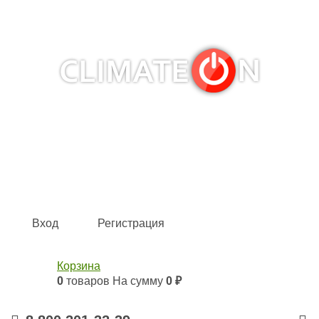
Кондиционеры и сплит-системы, газовые котлы,
тепловые завесы, водяные тепловентиляторы для
квартиры, дома, офиса с доставкой в Рязань и по всей
России.
Climate for life
Вход
Регистрация
Корзина
0
товаров
На сумму
0 ₽