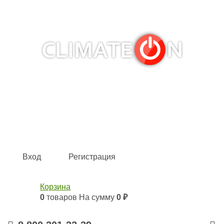
Кондиционеры и сплит-системы, газовые котлы,
тепловые завесы, водяные тепловентиляторы для
квартиры, дома, офиса с доставкой в Рязань и по всей
России.
Climate for life
Вход
Регистрация
Корзина
0
товаров
На сумму
0 ₽