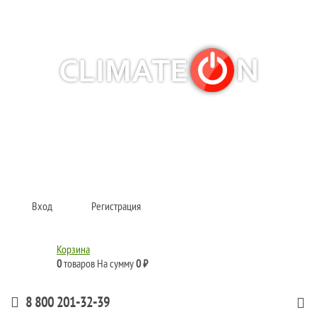
Кондиционеры и сплит-системы, газовые котлы, тепловые завесы, водяные
тепловентиляторы для квартиры, дома, офиса с доставкой в Рязань и по
всей России.
Climate for life
Вход
Регистрация
Корзина
0
товаров
На сумму
0 ₽
8 800 201-32-39