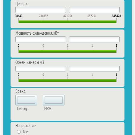
Цена, р.
98640
284837
471034
657231
843428
Мощность охлаждения, кВт
0
0
1
1
1
Объем камеры м​3
0
0
1
1
1
Бренд
Iceberg
MXM
Напряжение
Все