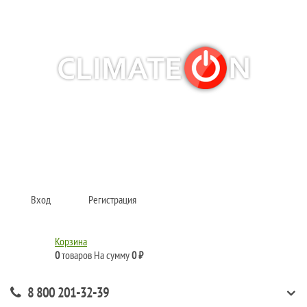
Кондиционеры и сплит-системы, газовые котлы, тепловые завесы, водяные
тепловентиляторы для квартиры, дома, офиса с доставкой в Рязань и по
всей России.
Climate for life
Вход
Регистрация
Корзина
0
товаров
На сумму
0 ₽
8 800 201-32-39