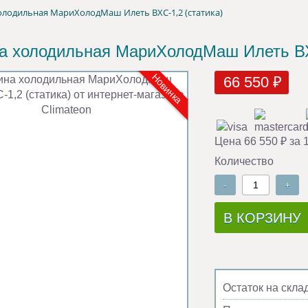
олодильная МариХолодМаш Илеть ВХС-1,2 (cтатика)
а холодильная МариХолодМаш Илеть ВХС
Новинка
66 550 ₽
Цена 66 550 ₽ за 
Количество
-
+
В КОРЗИНУ
Остаток на скла