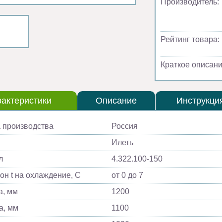
Производитель:
Рейтинг товара:
Краткое описани
актеристики
Описание
Инструкци
 производства
Россия
Илеть
л
4.322.100-150
он t на охлаждение, С
от 0 до 7
, мм
1200
а, мм
1100