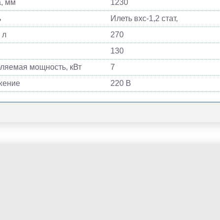
, мм
1230
ь
Илеть вхс-1,2 стат,
 л
270
130
ляемая мощность, кВт
7
жение
220 В