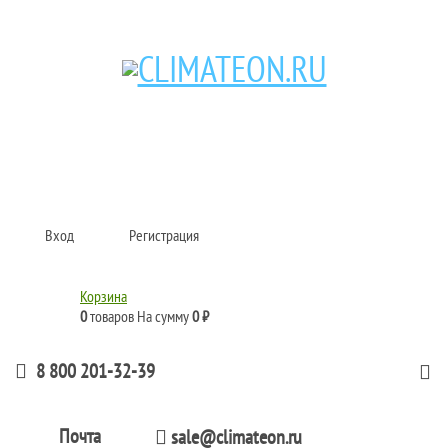
Кондиционеры и сплит-системы, газовые котлы, тепловые завесы, водяные
тепловентиляторы для квартиры, дома, офиса с доставкой в Рязань и по
всей России.
Climate for life
Вход
Регистрация
Корзина
0
товаров
На сумму
0 ₽
8 800 201-32-39
Почта
sale@climateon.ru