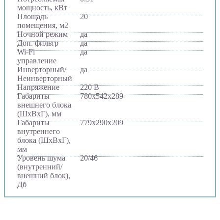
мощность, кВт
Площадь
20
помещения, м2
Ночной режим
да
Доп. фильтр
да
Wi-Fi
да
управление
Инверторный/
да
Неинверторный
Напряжение
220 В
Габариты
780х542х289
внешнего блока
(ШхВхГ), мм
Габариты
779х290х209
внутреннего
блока (ШхВхГ),
мм
Уровень шума
20/46
(внутренний/
внешний блок),
Дб