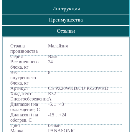
Инструкция
Преимущества
Отзывы
Страна
Малайзия
производства
Серия
Basic
Вес внешнего
24
блока, кг
Вес
8
внутреннего
блока, кг
Артикул
CS-PZ20WKD/CU-PZ20WKD
Хладагент
R32
Энергосбережение
A+
Диапазон t на
-5…+43
охлаждение, С
Диапазон t на
-15…+24
обогрев, С
Цвет
белый
Марка
PANASONIC