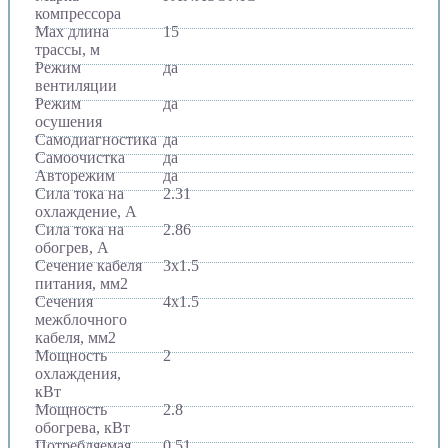
компрессора
Max длина
15
трассы, м
Режим
да
вентиляции
Режим
да
осушения
Самодиагностика
да
Самоочистка
да
Авторежим
да
Сила тока на
2.31
охлаждение, А
Сила тока на
2.86
обогрев, А
Сечение кабеля
3x1.5
питания, мм2
Сечения
4x1.5
межблочного
кабеля, мм2
Мощность
2
охлаждения,
кВт
Мощность
2.8
обогрева, кВт
Потребляемая
0.51