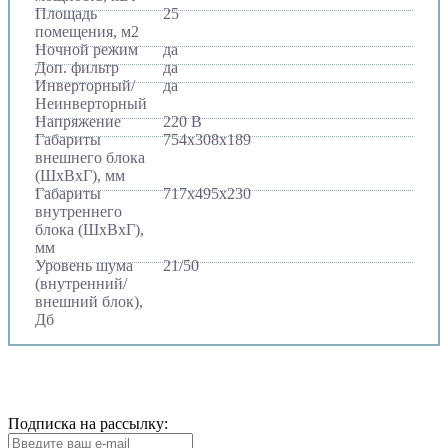
Площадь
25
помещения, м2
Ночной режим
да
Доп. фильтр
да
Инверторный/
да
Неинверторный
Напряжение
220 В
Габариты
754х308х189
внешнего блока
(ШхВхГ), мм
Габариты
717х495х230
внутреннего
блока (ШхВхГ),
мм
Уровень шума
21/50
(внутренний/
внешний блок),
Дб
Подписка на рассылку: