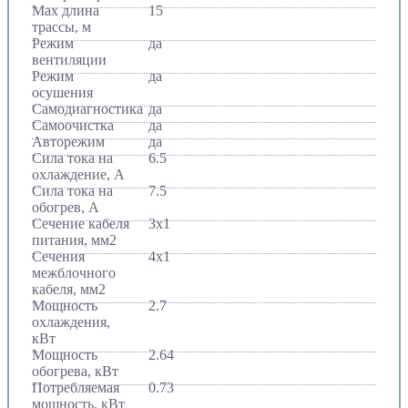
Max длина
15
трассы, м
Режим
да
вентиляции
Режим
да
осушения
Самодиагностика
да
Самоочистка
да
Авторежим
да
Сила тока на
6.5
охлаждение, А
Сила тока на
7.5
обогрев, А
Сечение кабеля
3x1
питания, мм2
Сечения
4х1
межблочного
кабеля, мм2
Мощность
2.7
охлаждения,
кВт
Мощность
2.64
обогрева, кВт
Потребляемая
0.73
мощность, кВт