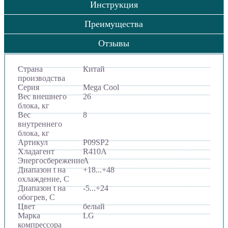
Инструкция
Преимущества
Отзывы
Страна
Китай
производства
Серия
Mega Cool
Вес внешнего
26
блока, кг
Вес
8
внутреннего
блока, кг
Артикул
P09SP2
Хладагент
R410A
Энергосбережение
A
Диапазон t на
+18...+48
охлаждение, С
Диапазон t на
-5...+24
обогрев, С
Цвет
белый
Марка
LG
компрессора