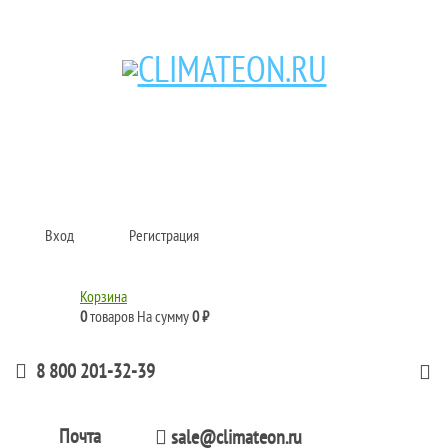
Кондиционеры и сплит-системы, газовые котлы, тепловые завесы, водяные
тепловентиляторы для квартиры, дома, офиса с доставкой в Рязань и по
всей России.
Climate for life
Вход
Регистрация
Корзина
0
товаров
На сумму
0 ₽
8 800 201-32-39
Почта
sale@climateon.ru