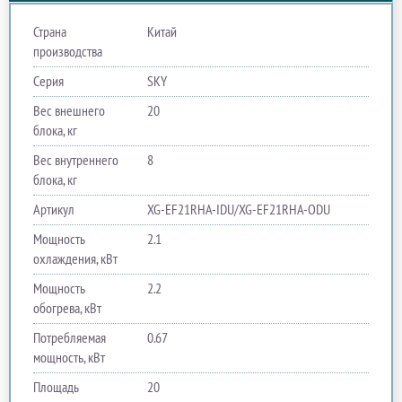
Страна
Китай
производства
Серия
SKY
Вес внешнего
20
блока, кг
Вес внутреннего
8
блока, кг
Артикул
XG-EF21RHA-IDU/XG-EF21RHA-ODU
Мощность
2.1
охлаждения, кВт
Мощность
2.2
обогрева, кВт
Потребляемая
0.67
мощность, кВт
Площадь
20