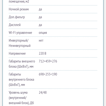
помещения, м2
Ночной режим
да
Доп. фильтр
да
Дисплей
да
Wi-Fi управление
опция
Инверторный/
нет
Неинверторный
Напряжение
220 В
Габариты внешнего
712×459×276
блока (ШхВхГ), мм
Габариты
698×255×190
внутреннего блока
(ШхВхГ), мм
Уровень шума
24/48
(внутренний/
внешний блок), Дб