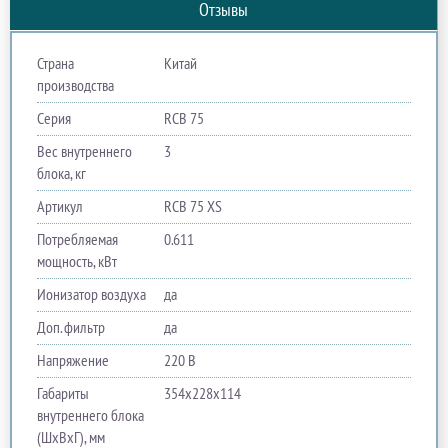
Отзывы
Страна
Китай
производства
Серия
RCB 75
Вес внутреннего
3
блока, кг
Артикул
RCB 75 XS
Потребляемая
0.611
мощность, кВт
Ионизатор воздуха
да
Доп. фильтр
да
Напряжение
220 В
Габариты
354х228х114
внутреннего блока
(ШхВхГ), мм