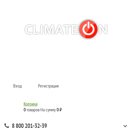
Кондиционеры и сплит-системы, газовые котлы, тепловые завесы, водяные
тепловентиляторы для квартиры, дома, офиса с доставкой в Рязань и по
всей России.
Climate for life
Вход
Регистрация
Корзина
0
товаров
На сумму
0 ₽
8 800 201-32-39