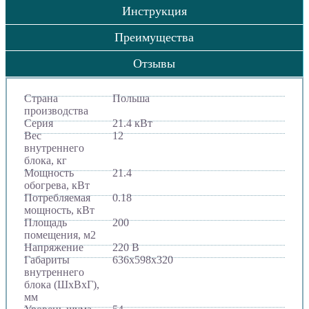
Инструкция
Преимущества
Отзывы
Страна
Польша
производства
Серия
21.4 кВт
Вес
12
внутреннего
блока, кг
Мощность
21.4
обогрева, кВт
Потребляемая
0.18
мощность, кВт
Площадь
200
помещения, м2
Напряжение
220 В
Габариты
636х598х320
внутреннего
блока (ШхВхГ),
мм