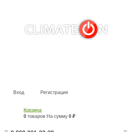
Кондиционеры и сплит-системы, газовые котлы,
тепловые завесы, водяные тепловентиляторы для
квартиры, дома, офиса с доставкой в Рязань и по всей
России.
Climate for life
Вход
Регистрация
Корзина
0
товаров
На сумму
0 ₽